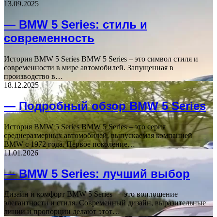
13.09.2025
— BMW 5 Series: стиль и
современность
История BMW 5 Series BMW 5 Series – это символ стиля и
современности в мире автомобилей. Запущенная в
производство в…
18.12.2025
— Подробный обзор BMW 5 Series
История BMW 5 Series BMW 5 Series – это серия
среднеразмерных автомобилей, выпускаемая компанией
BMW с 1972 года. Первое поколение…
11.01.2026
— BMW 5 Series: лучший выбор
Дизайн и комфорт BMW 5 Series — это воплощение
элегантности и стиля. Современный дизайн, выразительные
линии и пропорции делают этот…