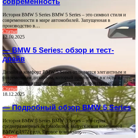
современность
История BMW 5 Series BMW 5 Series – это символ стиля и
современности в мире автомобилей. Запущенная в
производство в…
Статьи
12.10.2025
— BMW 5 Series: обзор и тест-
драйв
Дизайн и комфорт BMW 5 Series отличается элегантным и
современным дизайном, который привлекает взгляды на
дороге. Выразительные линии кузова, характерные…
Статьи
18.12.2025
— Подробный обзор BMW 5 Series
История BMW 5 Series BMW 5 Series – это серия
среднеразмерных автомобилей, выпускаемая компанией
BMW с 1972 года. Первое поколение…
Статьи