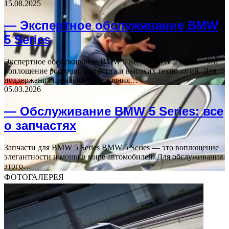
15.08.2025
— Экспертное обслуживание BMW
5 Series
Экспертное обслуживание BMW 5 Series BMW 5 Series – это
воплощение роскоши, комфорта и высоких технологий. Для
поддержания идеального состояния…
05.03.2026
— Обслуживание BMW 5 Series: все
о запчастях
Запчасти для BMW 5 Series BMW 5 Series — это воплощение
элегантности и мощи в мире автомобилей. Для обслуживания
этого…
ФОТОГАЛЕРЕЯ