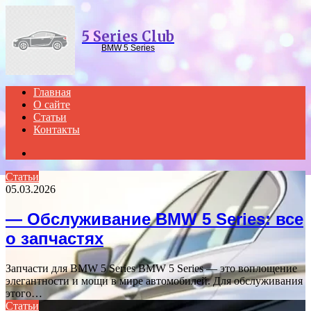
Menu
5 Series Club
BMW 5 Series
Главная
О сайте
Статьи
Контакты
Search
for
Статьи
05.03.2026
— Обслуживание BMW 5 Series: все
о запчастях
Запчасти для BMW 5 Series BMW 5 Series — это воплощение
элегантности и мощи в мире автомобилей. Для обслуживания
этого…
Статьи