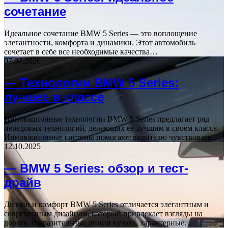
сочетание
Идеальное сочетание BMW 5 Series — это воплощение
элегантности, комфорта и динамики. Этот автомобиль
сочетает в себе все необходимые качества…
07.07.2026
— Технологии BMW 5 Series:
лучшее в классе
Инновационные технологии BMW 5 Series предлагает ряд
передовых технологий, делающих ее лучшим в своем классе.
Инновационные системы помогают водителю чувствовать…
12.10.2025
— BMW 5 Series: обзор и тест-
драйв
Дизайн и комфорт BMW 5 Series отличается элегантным и
современным дизайном, который привлекает взгляды на
дороге. Выразительные линии кузова, характерные…