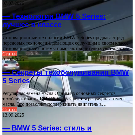
07.07.2026
— Технологии BMW 5 Series:
лучшее в классе
Инновационные технологии BMW 5 Series предлагает ряд
передовых технологий, делающих ее лучшим в своем классе.
Инновационные системы помогают водителю чувствовать…
Статьи
01.08.2025
— Секреты техобслуживания BMW
5 Series
Регулярная замена масла Одним из основных секретов
техобслуживания BMW 5 Series является регулярная замена
масла. Это позволяет поддерживать двигатель в…
Статьи
13.09.2025
— BMW 5 Series: стиль и