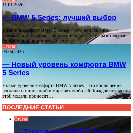
11.01.2026
— BMW 5 Series: лучший выбор
Дизайн и комфорт BMW 5 Series — это воплощение
элегантности и стиля. Современный дизайн, выразительные
линии и пропорции делают этот…
Статьи
09.04.2026
— Новый уровень комфорта BMW
5 Series
Новый уровень комфорта BMW 5 Series – это воплощение
роскоши и инноваций в мире автомобилей. Каждое поколение
этой модели приносит…
ПОСЛЕДНИЕ СТАТЬИ
Статьи
— Технологии BMW 5 Series: